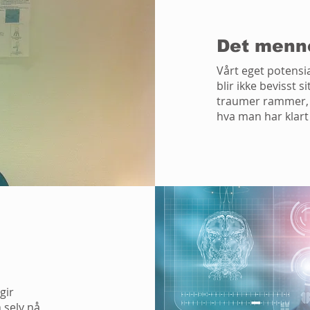
Det menne
Vårt eget potensi
blir ikke bevisst s
traumer rammer, d
hva man har klart 
gir
 selv nå